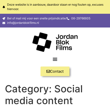
Deze website is in aanbouw, daardoor staan er nog fouten op, excuses
hiervoor.
Bel of mail mij voor een snelle prijsindicatie:
06-29766935
info@jordanblokfilms.nl
Contact
Category:
Social
media content