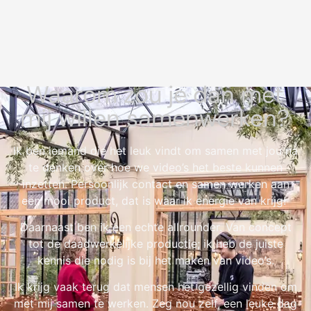
Waarom zou je dan met
mij willen samenwerken?
Ik ben iemand die het leuk vindt om samen met jou na
te denken over hoe we video’s het beste kunnen
inzetten. Persoonlijk contact en samen werken aan
een mooi product, dat is waar ik energie van krijg!
Daarnaast ben ik een echte allrounder. Van concept
tot de daadwerkelijke productie; ik heb de juiste
kennis die nodig is bij het maken van video’s.
Ik krijg vaak terug dat mensen het gezellig vinden om
met mij samen te werken. Zeg nou zelf, een leuke dag