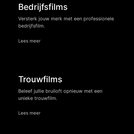
Bedrijfsfilms
Ik bied een breed scala aan videoproducties, volledig
op maat gemaakt en afgestemd op jouw wensen.
Versterk jouw merk met een professionele
Mijn diensten omvatten:
bedrijfsfilm.
Lees meer
Trouwfilms
Beleef jullie bruiloft opnieuw met een
unieke trouwfilm.
Lees meer