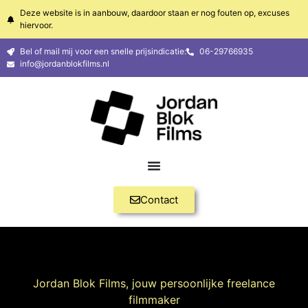
Deze website is in aanbouw, daardoor staan er nog fouten op, excuses
hiervoor.
Bel of mail mij voor een snelle prijsindicatie:
06-29766935
info@jordanblokfilms.nl
Contact
Jordan Blok Films, jouw persoonlijke freelance
filmmaker