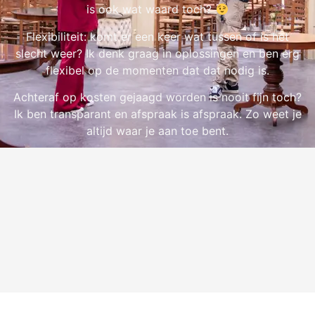
is ook wat waard toch?
Flexibiliteit: komt er een keer wat tussen of is het
slecht weer? Ik denk graag in oplossingen en ben erg
flexibel op de momenten dat dat nodig is.
Achteraf op kosten gejaagd worden is nooit fijn toch?
Ik ben transparant en afspraak is afspraak. Zo weet je
altijd waar je aan toe bent.