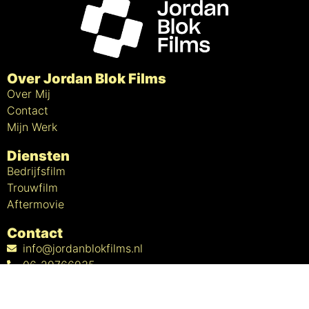
Over Jordan Blok Films
Over Mij
Contact
Mijn Werk
Diensten
Bedrijfsfilm
Trouwfilm
Aftermovie
Contact
info@jordanblokfilms.nl
06-29766935
Goeman Borgesiusstraat 53
4384JM Vlissingen