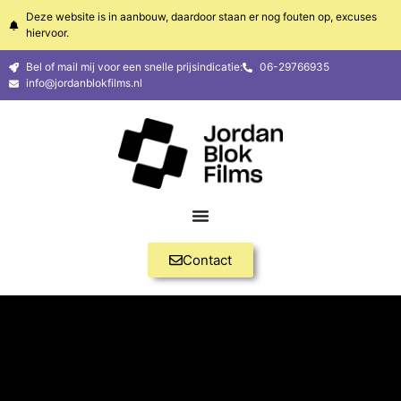
Deze website is in aanbouw, daardoor staan er nog fouten op, excuses
hiervoor.
Bel of mail mij voor een snelle prijsindicatie:
06-29766935
info@jordanblokfilms.nl
Contact