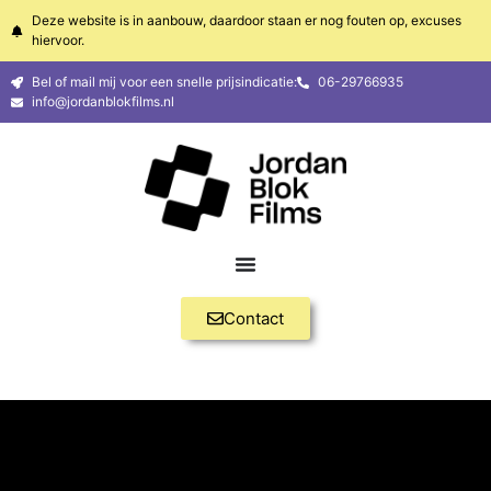
Deze website is in aanbouw, daardoor staan er nog fouten op, excuses
hiervoor.
Bel of mail mij voor een snelle prijsindicatie:
06-29766935
info@jordanblokfilms.nl
Contact