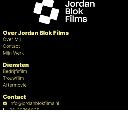
Over Jordan Blok Films
Over Mij
Contact
Mijn Werk
Diensten
Bedrijfsfilm
Trouwfilm
Aftermovie
Contact
info@jordanblokfilms.nl
06-29766935
Goeman Borgesiusstraat 53
4384JM Vlissingen