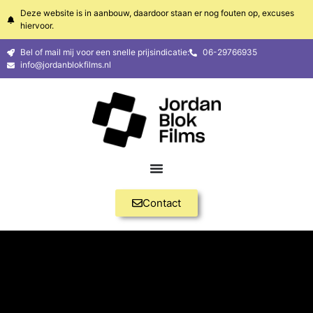
Deze website is in aanbouw, daardoor staan er nog fouten op, excuses
hiervoor.
Bel of mail mij voor een snelle prijsindicatie:
06-29766935
info@jordanblokfilms.nl
Contact